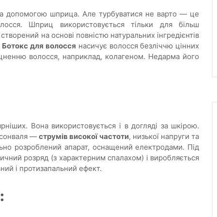
За допомогою шприца. Але турбуватися не варто — це
олосся. Шприц використовується тільки для більш
створений на основі повністю натуральних інгредієнтів
.
Ботокс для волосся
насичує волосся безліччю цінних
міцненню волосся, наприклад, колагеном. Недарма його
ніших. Вона використовується і в догляді за шкірою.
рсонваля —
струмів високої частоти
, низької напруги та
льно розроблений апарат, оснащений електродами. Під
ричний розряд (з характерним спалахом) і виробляється
ьний і протизапальний ефект.
: