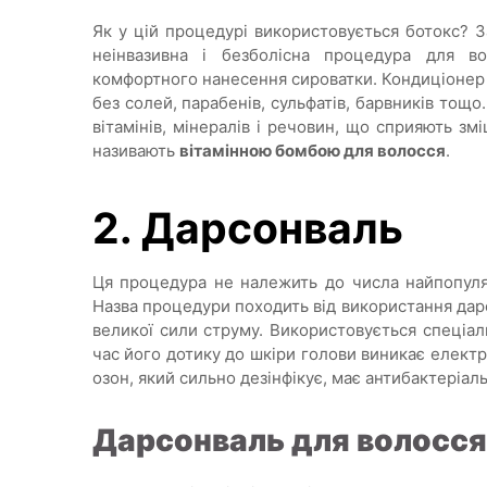
Як у цій процедурі використовується ботокс? 
неінвазивна і безболісна процедура для в
комфортного нанесення сироватки. Кондиціонер 
без солей, парабенів, сульфатів, барвників тощо
вітамінів, мінералів і речовин, що сприяють з
називають
вітамінною бомбою для волосся
.
2. Дарсонваль
Ця процедура не належить до числа найпопуляр
Назва процедури походить від використання да
великої сили струму. Використовується спеціа
час його дотику до шкіри голови виникає елект
озон, який сильно дезінфікує, має антибактеріал
Дарсонваль для волосся