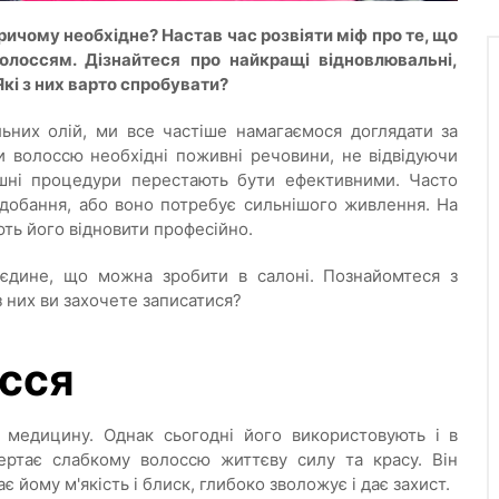
ричому необхідне? Настав час розвіяти міф про те, що
волоссям. Дізнайтеся про найкращі відновлювальні,
кі з них варто спробувати?
льних олій, ми все частіше намагаємося доглядати за
 волоссю необхідні поживні речовини, не відвідуючи
ашні процедури перестають бути ефективними. Часто
одобання, або воно потребує сильнішого живлення. На
ють його відновити професійно.
єдине, що можна зробити в салоні. Познайомтеся з
 них ви захочете записатися?
осся
 медицину. Однак сьогодні його використовують і в
ертає слабкому волоссю життєву силу та красу. Він
 йому м'якість і блиск, глибоко зволожує і дає захист.