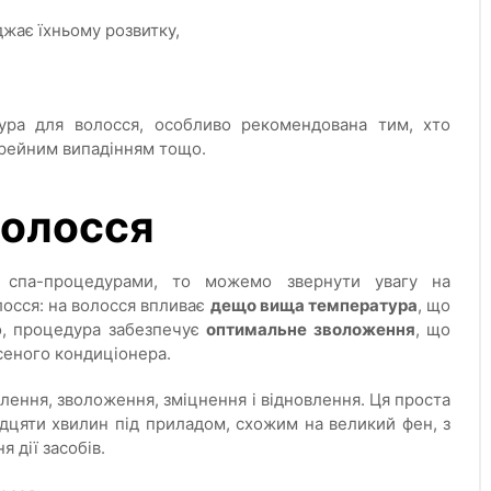
джає їхньому розвитку,
дура для волосся, особливо рекомендована тим, хто
орейним випадінням тощо.
волосся
 спа-процедурами, то можемо звернути увагу на
осся: на волосся впливає
дещо вища температура
, що
го, процедура забезпечує
оптимальне зволоження
, що
сеного кондиціонера.
ення, зволоження, зміцнення і відновлення. Ця проста
цяти хвилин під приладом, схожим на великий фен, з
 дії засобів.