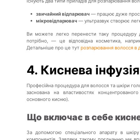
Існують два типи приладів для розпарювання вол
звичайний відпарювач
— працює дуже прост
мікровідпарювач
— ультразвук створює лег
Ви можете легко перенести таку процедуру д
потрібно, — це відповідна косметика, наприк
Детальніше про це тут
розпарювання волосся в 
4. Киснева інфузі
Професійна процедура для волосся та шкіри голо
заснована на властивостях концентрованого
основного кисню).
Що включає в себе кисне
За допомогою спеціального апарату в шкіру
компонентів. Завдяки такому поєднанню ми вп