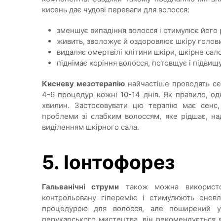
кисень дає чудові переваги для волосся:
зменшує випадіння волосся і стимулює його р
живить, зволожує й оздоровлює шкіру голови
видаляє омертвілі клітини шкіри, шкірне сало
піднімає коріння волосся, потовщує і підвищ
Кисневу мезотерапію
найчастіше проводять се
4-6 процедур кожні 10-14 днів. Як правило, о
хвилин. Застосовувати цю терапію має сенс
проблеми зі слабким волоссям, яке рідшає, 
виділенням шкірного сала.
5. Іонтофорез
Гальванічні струми
також можна використов
контрольовану гіперемію і стимулюють оновл
процедурою для волосся, але поширений у
перукарського мистецтва, він рекомендується я