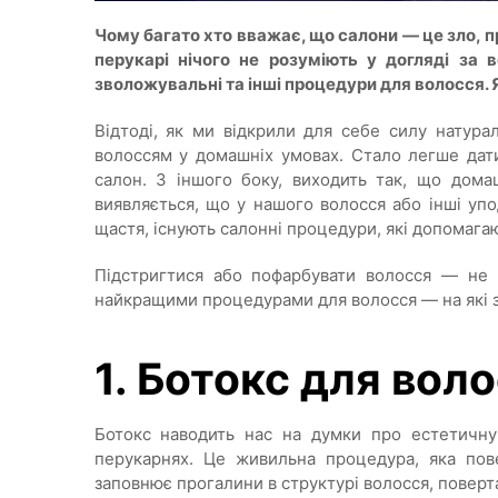
Чому багато хто вважає, що салони — це зло, п
перукарі нічого не розуміють у догляді за 
зволожувальні та інші процедури для волосся. Я
Відтоді, як ми відкрили для себе силу натура
волоссям у домашніх умовах. Стало легше дати
салон. З іншого боку, виходить так, що дом
виявляється, що у нашого волосся або інші уп
щастя, існують салонні процедури, які допомага
Підстригтися або пофарбувати волосся — не 
найкращими процедурами для волосся — на які з
1. Ботокс для вол
Ботокс наводить нас на думки про естетичну
перукарнях. Це живильна процедура, яка пов
заповнює прогалини в структурі волосся, повертає