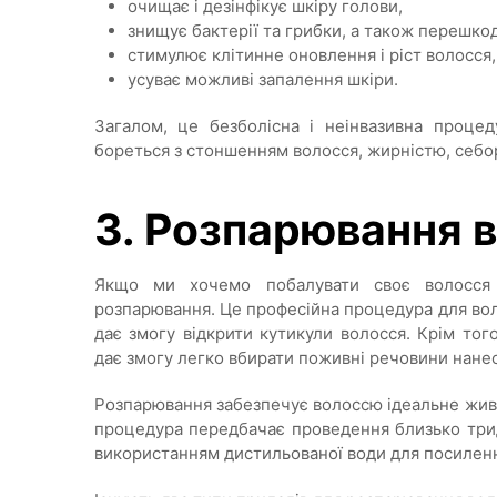
очищає і дезінфікує шкіру голови,
знищує бактерії та грибки, а також перешко
стимулює клітинне оновлення і ріст волосся,
усуває можливі запалення шкіри.
Загалом, це безболісна і неінвазивна проце
бореться з стоншенням волосся, жирністю, себ
3. Розпарювання 
Якщо ми хочемо побалувати своє волосся
розпарювання. Це професійна процедура для вол
дає змогу відкрити кутикули волосся. Крім то
дає змогу легко вбирати поживні речовини нане
Розпарювання забезпечує волоссю ідеальне живл
процедура передбачає проведення близько трид
використанням дистильованої води для посилення