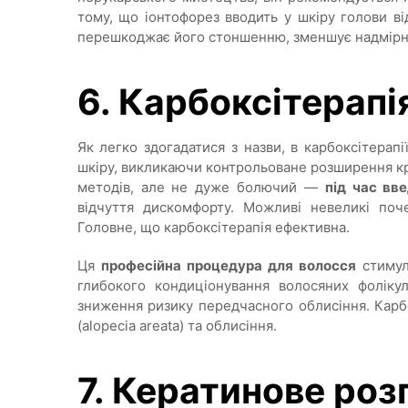
тому, що іонтофорез вводить у шкіру голови ві
перешкоджає його стоншенню, зменшує надмірне
6. Карбоксітерапі
Як легко здогадатися з назви, в карбоксітерапі
шкіру, викликаючи контрольоване розширення кр
методів, але не дуже болючий —
під час вв
відчуття дискомфорту. Можливі невеликі поч
Головне, що карбоксітерапія ефективна.
Ця
професійна процедура для волосся
стимул
глибокого кондиціонування волосяних фолікул
зниження ризику передчасного облисіння. Карбо
(alopecia areata) та облисіння.
7. Кератинове ро