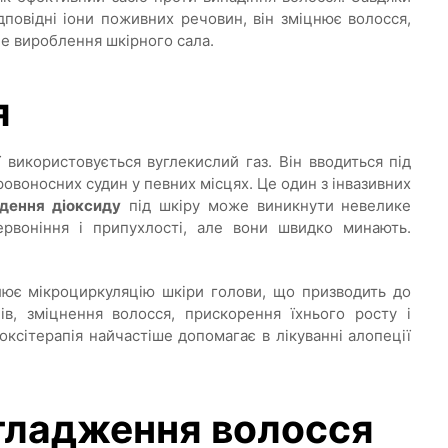
дповідні іони поживних речовин, він зміцнює волосся,
 вироблення шкірного сала.
я
ї використовується вуглекислий газ. Він вводиться під
овоносних судин у певних місцях. Це один з інвазивних
едення діоксиду
під шкіру може виникнути невелике
ервоніння і припухлості, але вони швидко минають.
ює мікроциркуляцію шкіри голови, що призводить до
ів, зміцнення волосся, прискорення їхнього росту і
ксітерапія найчастіше допомагає в лікуванні алопеції
згладження волосся