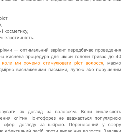
іст,
,
 і косметику,
ує еластичність.
ріями — оптимальний варіант передбачає проведення
дна киснева процедура для шкіри голови триває до 40
,
коли ми хочемо стимулювати ріст волосся
, маємо
надмірно виснаженими пасмами, лупою або порушеним
увати як догляд за волоссям. Вони викликають
ення клітин. Іонтофорез не вважається популярною
 сфері догляду за шкірою. Перенесений у сферу
к ефективний засіб проти випадіння волосся. Завдяки