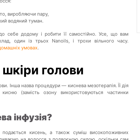
осся:
о, виробляючи пару,
кий водяний туман.
о себе додому і робити її самостійно. Усе, що вам
лад, один із трьох Nanoils, і трохи вільного часу.
домашніх умовах
.
я шкіри голови
ви. Інша назва процедури — киснева мезотерапія. Її дія
 кисню (замість озону використовуються частинки
ва інфузія?
 подається кисень, а також суміш високопоживних
ливаємо на волосся з подвоєною силою, оскільки сам