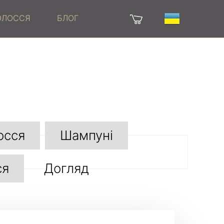
ВОЛОССЯ
БЛОГ
осся
Шампуні
ся
Догляд