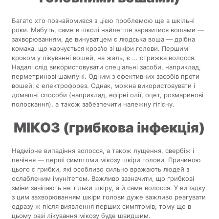
Багато хто познайомився з цією проблемою ще в шкільні
роки. Мабуть, саме в школі найлегше заразитися вошами —
захворюванням, де винуватцем є людська воша — дрібна
комаха, що харчується кров'ю зі шкіри голови. Першим
кроком у лікуванні вошей, на жаль, є ... стрижка волосся.
Надалі слід використовувати спеціальні засоби, наприклад,
перметринові шампуні. Одним з ефективних засобів проти
вошей, є електрофорез. Однак, можна використовувати і
домашні способи (наприклад, ефірні олії, оцет, розмаринові
полоскання), а також забезпечити належну гігієну.
МІКОЗ (грибкова інфекція)
Надмірне випадіння волосся, а також лущення, свербіж і
печіння — перші симптоми мікозу шкіри голови. Причиною
цього є грибки, які особливо сильно вражають людей з
ослабленим імунітетом. Важливо зазначити, що грибкові
зміни зачіпають не тільки шкіру, а й саме волосся. У випадку
з цим захворюванням шкіри голови дуже важливо реагувати
одразу ж після виявлення перших симптомів, тому що в
цьому разі лікування мікозу буде швидшим.