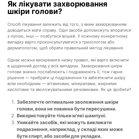
Як лікувати захворювання
шкіри голови?
Спосіб лікування залежить від того, з яким захворюванням
доводиться мати справу. Одні засоби допоможуть впоратися
з лупою, інші — позбутися вошей. У кожному конкретному
випадку варто проконсультуватися з трихологом або
дерматологом, щоб обрати правильний метод лікування.
Однак можна виокремити низку правил, які варто включити
в щоденний догляд у всіх випадках. Захворювання шкіри
голови значно послаблюють і подразнюють її, тож гарне
рішення — прибрати ці подразнення та забезпечити шкіру
всім необхідним — вітамінами, мінералами, жирними
кислотами та зволожувальними речовинами. Як це зробити?
Забезпечте оптимальне зволоження шкіри
голови, вона не повинна бути пересушена.
Використовуйте тільки м'які шампуні.
Уникайте засобів, які можуть викликати
подразнення, наприклад, у складі яких може
бути спирт, або засоби для укладки.