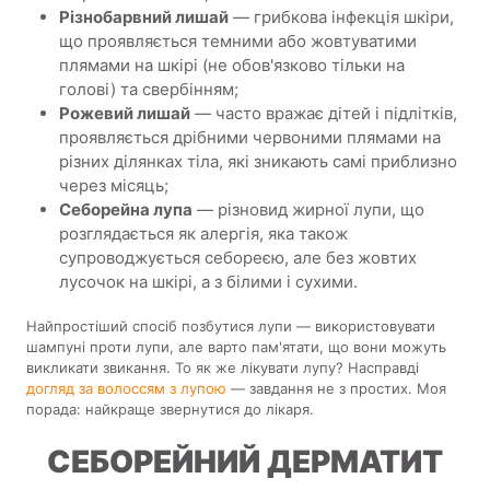
Різнобарвний лишай
— грибкова інфекція шкіри,
що проявляється темними або жовтуватими
плямами на шкірі (не обов'язково тільки на
голові) та свербінням;
Рожевий лишай
— часто вражає дітей і підлітків,
проявляється дрібними червоними плямами на
різних ділянках тіла, які зникають самі приблизно
через місяць;
Себорейна лупа
— різновид жирної лупи, що
розглядається як алергія, яка також
супроводжується себореєю, але без жовтих
лусочок на шкірі, а з білими і сухими.
Найпростіший спосіб позбутися лупи — використовувати
шампуні проти лупи, але варто пам'ятати, що вони можуть
викликати звикання. То як же лікувати лупу? Насправді
догляд за волоссям з лупою
— завдання не з простих. Моя
порада: найкраще звернутися до лікаря.
СЕБОРЕЙНИЙ ДЕРМАТИТ