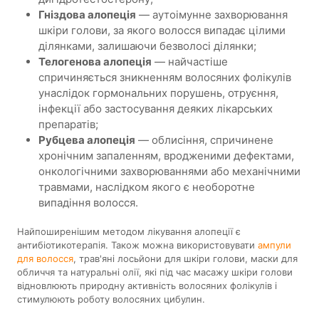
Гніздова алопеція
— аутоімунне захворювання
шкіри голови, за якого волосся випадає цілими
ділянками, залишаючи безволосі ділянки;
Телогенова алопеція
— найчастіше
спричиняється зникненням волосяних фолікулів
унаслідок гормональних порушень, отруєння,
інфекції або застосування деяких лікарських
препаратів;
Рубцева алопеція
— облисіння, спричинене
хронічним запаленням, вродженими дефектами,
онкологічними захворюваннями або механічними
травмами, наслідком якого є необоротне
випадіння волосся.
Найпоширенішим методом лікування алопеції є
антибіотикотерапія. Також можна використовувати
ампули
для волосся
, трав'яні лосьйони для шкіри голови, маски для
обличчя та натуральні олії, які під час масажу шкіри голови
відновлюють природну активність волосяних фолікулів і
стимулюють роботу волосяних цибулин.