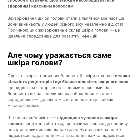
здоровим і красивим волоссям.
Захворювання шкіри голови стали з'являтися все частіше.
Вони виникають у людей різного віку незалежно від статі.
Причиною цих захворювань є склад шкіри голови — це
ідеальне середовище для розвитку інфекцій.
Але чому уражається саме
шкіра голови?
Однією з характерних особливостей шкіри голови є
велика
кількість рецепторів і ще більша кількість шкірного сала
,
що виділяється, порівняно з іншими ділянками тіла.
Волосиста шкіра голови являє собою досить тепле
середовище — ідеальне місце для розвитку грибків і
мікроорганізмів.
Ще одна особливість —
підвищена чутливість шкіри
голови
: вроджена або така, що з'явилася внаслідок впливу
несприятливих зовнішніх факторів. Чутлива шкіра легко
піддається подразненням, а запалення важко піддаються