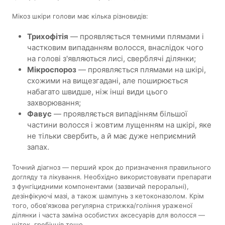
Мікоз шкіри голови має кілька різновидів:
Трихофітія
— проявляється темними плямами і
частковим випаданням волосся, внаслідок чого
на голові з'являються лисі, сверблячі ділянки;
Мікроспороз
— проявляється плямами на шкірі,
схожими на вищезгадані, але поширюється
набагато швидше, ніж інші види цього
захворювання;
Фавус
— проявляється випадінням більшої
частини волосся і жовтим лущенням на шкірі, яке
не тільки свербить, а й має дуже неприємний
запах.
Точний діагноз — перший крок до призначення правильного
догляду та лікування. Необхідно використовувати препарати
з фунгіцидними компонентами (зазвичай пероральні),
дезінфікуючі мазі, а також шампунь з кетоконазолом. Крім
того, обов'язкова регулярна стрижка/гоління ураженої
ділянки і часта заміна особистих аксесуарів для волосся —
щіток, гребінців тощо.