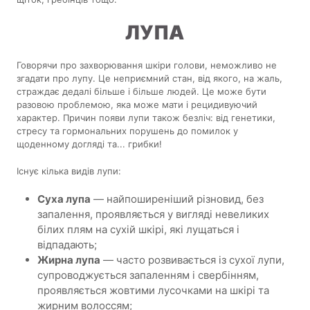
ЛУПА
Говорячи про захворювання шкіри голови, неможливо не
згадати про лупу. Це неприємний стан, від якого, на жаль,
страждає дедалі більше і більше людей. Це може бути
разовою проблемою, яка може мати і рецидивуючий
характер. Причин появи лупи також безліч: від генетики,
стресу та гормональних порушень до помилок у
щоденному догляді та... грибки!
Існує кілька видів лупи:
Суха лупа
— найпоширеніший різновид, без
запалення, проявляється у вигляді невеликих
білих плям на сухій шкірі, які лущаться і
відпадають;
Жирна лупа
— часто розвивається із сухої лупи,
супроводжується запаленням і свербінням,
проявляється жовтими лусочками на шкірі та
жирним волоссям;