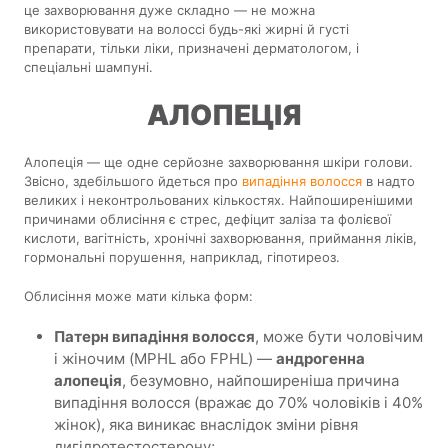
це захворювання дуже складно — не можна
використовувати на волоссі будь-які жирні й густі
препарати, тільки ліки, призначені дерматологом, і
спеціальні шампуні.
АЛОПЕЦІЯ
Алопеція — ще одне серйозне захворювання шкіри голови.
Звісно, здебільшого йдеться про
випадіння волосся
в надто
великих і неконтрольованих кількостях. Найпоширенішими
причинами облисіння є стрес, дефіцит заліза та фолієвої
кислоти, вагітність, хронічні захворювання, приймання ліків,
гормональні порушення, наприклад, гіпотиреоз.
Облисіння може мати кілька форм:
Патерн випадіння волосся
, може бути чоловічим
і жіночим (MPHL або FPHL) —
андрогенна
алопеція
, безумовно, найпоширеніша причина
випадіння волосся (вражає до 70% чоловіків і 40%
жінок), яка виникає внаслідок зміни рівня
дигідротестостерону;