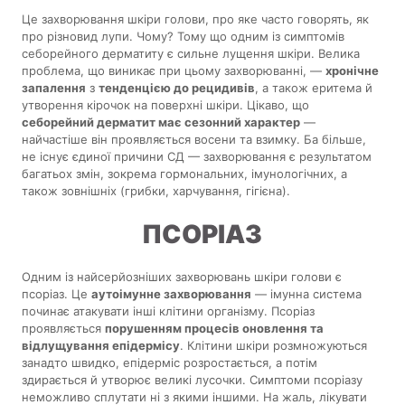
Це захворювання шкіри голови, про яке часто говорять, як
про різновид лупи. Чому? Тому що одним із симптомів
себорейного дерматиту є сильне лущення шкіри. Велика
проблема, що виникає при цьому захворюванні, —
хронічне
запалення
з
тенденцією до рецидивів
, а також еритема й
утворення кірочок на поверхні шкіри. Цікаво, що
себорейний дерматит має сезонний характер
—
найчастіше він проявляється восени та взимку. Ба більше,
не існує єдиної причини СД — захворювання є результатом
багатьох змін, зокрема гормональних, імунологічних, а
також зовнішніх (грибки, харчування, гігієна).
ПСОРІАЗ
Одним із найсерйозніших захворювань шкіри голови є
псоріаз. Це
аутоімунне захворювання
— імунна система
починає атакувати інші клітини організму. Псоріаз
проявляється
порушенням процесів оновлення та
відлущування епідермісу
. Клітини шкіри розмножуються
занадто швидко, епідерміс розростається, а потім
здирається й утворює великі лусочки. Симптоми псоріазу
неможливо сплутати ні з якими іншими. На жаль, лікувати