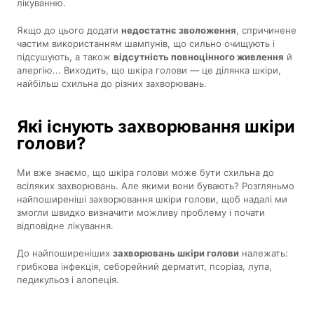
лікуванню.
Якщо до цього додати
недостатнє зволоження
, спричинене
частим використанням шампунів, що сильно очищують і
підсушують, а також
відсутність повноцінного живлення
й
алергію... Виходить, що шкіра голови — це ділянка шкіри,
найбільш схильна до різних захворювань.
Які існують захворювання шкіри
голови?
Ми вже знаємо, що шкіра голови може бути схильна до
всіляких захворювань. Але якими вони бувають? Розгляньмо
найпоширеніші захворювання шкіри голови, щоб надалі ми
змогли швидко визначити можливу проблему і почати
відповідне лікування.
До найпоширеніших
захворювань шкіри голови
належать:
грибкова інфекція, себорейний дерматит, псоріаз, лупа,
педикульоз і алопеція.