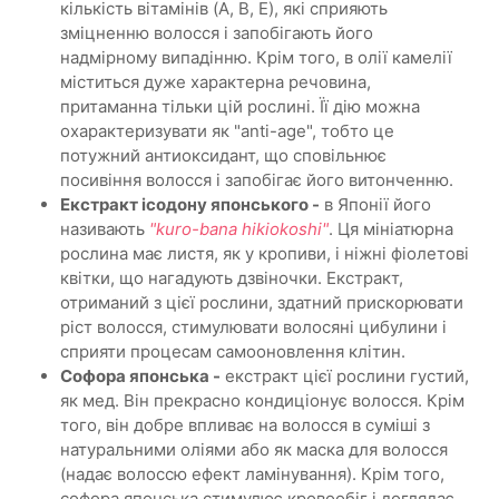
кількість вітамінів (A, B, E), які сприяють
зміцненню волосся і запобігають його
надмірному випадінню. Крім того, в олії камелії
міститься дуже характерна речовина,
притаманна тільки цій рослині. Її дію можна
охарактеризувати як "anti-age", тобто це
потужний антиоксидант, що сповільнює
посивіння волосся і запобігає його витонченню.
Екстракт ісодону японського -
в Японії його
називають
"kuro-bana hikiokoshi"
. Ця мініатюрна
рослина має листя, як у кропиви, і ніжні фіолетові
квітки, що нагадують дзвіночки. Екстракт,
отриманий з цієї рослини, здатний прискорювати
ріст волосся, стимулювати волосяні цибулини і
сприяти процесам самооновлення клітин.
Софора японська -
екстракт цієї рослини густий,
як мед. Він прекрасно кондиціонує волосся. Крім
того, він добре впливає на волосся в суміші з
натуральними оліями або як маска для волосся
(надає волоссю ефект ламінування). Крім того,
софора японська стимулює кровообіг і доглядає