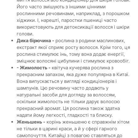
Його часто змішують з іншими цінними
рослинними речовинами, наприклад, з порошком
хіджики. І, нарешті, паростки пшениці часто
використовують для детоксикації волосся і шкіри
голови.
Дика бірючина -
рослина з родини маслинових,
екстракт якої сприяє росту волосся. Крім того, ця
рослина стимулює інь, тому вона додає енергії,
зміцнює волосяні цибулини і стимулює кровообіг.
- Жимолость -
квітуча кучерява рослина з
прекрасним запахом, яка дуже популярна в Китаї.
Вона випускається у вигляді кондиціонерів і
шампунів. Цю речовину часто додають у
натуральні засоби для догляду за волоссям,
оскільки жимолость не тільки дарує волоссю
прекрасний аромат. Ця рослина також здатна
надати йому легкості, гладкості та блиску.
Женьшень -
корінь женьшеню є справжнім хітом
не тільки в царині краси, а й у сфері гарного
самопочуття. Китайці з повагою ставляться до