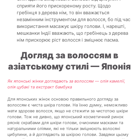
сприяти його прискореному росту. Щодо
гребінця з дерева нім, то він вважається
незамінним інструментом для волосся, бо під час
використання масажує шкіру голови. І, нарешті,
мешканки Індії вважають, що гребінець з дерева
нім прискорює ріст волосся і зміцнює пасма.
Догляд за волоссям в
азіатському стилі — Японія
Як японські жінки доглядають за волоссям — олія камелії,
олія цубакі та екстракт бамбука
Для японських жінок основою правильного догляду за
волоссям є чиста шкіра голови. На їхню думку, неможливо
мати здорове волосся, якщо не стежити за чистотою шкіри
голови. Тож не дивно, що японський косметичний ринок
рясніє скрабами для шкіри голови, очисними масками та
натуральними оліями, які не тільки зміцнюють волосяні
цибулини, а й доглядають за шкірою голови. Завдяки цьому