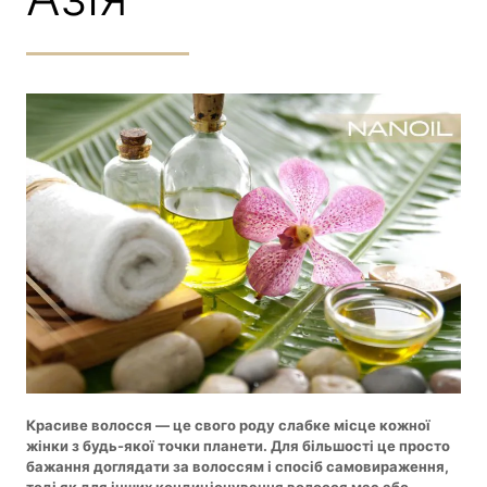
Красиве волосся — це свого роду слабке місце кожної
жінки з будь-якої точки планети. Для більшості це просто
бажання доглядати за волоссям і спосіб самовираження,
тоді як для інших кондиціонування волосся має або