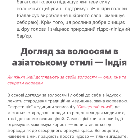
багатоквіткового підвищує життєву силу
волосяних цибулин і підтримує pH шкіри голови
(балансує вироблення шкірного сала і зменшує
себорею). Крім того, ця рослина добре очищає
шкіру голови і зміцнює природний гідро-ліпідний
бар'єр.
Догляд за волоссям в
азіатському стилі — Індія
Як жінки Індії доглядають за своїм волоссям — олія, хна та
секрети аюрведи
В основі догляду за волоссям і любові до себе в індусок
лежить стародавня традиційна медицина, звана аюрведою.
Секрети цієї медицини записані у
"Священній книзі"
, де
містяться стародавні поради та рецепти як для медичних,
так і для косметичних цілей. Саме з цієї книги жінки Індії
отримують максимум користі — вони ставляться до
аюрведи як до своєрідного оракула краси. Всі рецепти,
наведені в ній, працюють просто чудово — тільки згадайте,