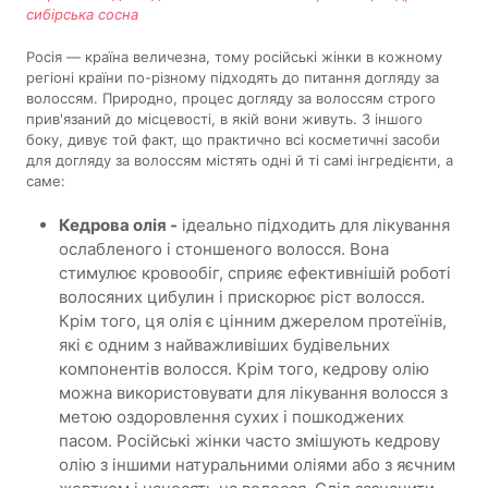
сибірська сосна
Росія — країна величезна, тому російські жінки в кожному
регіоні країни по-різному підходять до питання догляду за
волоссям. Природно, процес догляду за волоссям строго
прив'язаний до місцевості, в якій вони живуть. З іншого
боку, дивує той факт, що практично всі косметичні засоби
для догляду за волоссям містять одні й ті самі інгредієнти, а
саме:
Кедрова олія -
ідеально підходить для лікування
ослабленого і стоншеного волосся. Вона
стимулює кровообіг, сприяє ефективнішій роботі
волосяних цибулин і прискорює ріст волосся.
Крім того, ця олія є цінним джерелом протеїнів,
які є одним з найважливіших будівельних
компонентів волосся. Крім того, кедрову олію
можна використовувати для лікування волосся з
метою оздоровлення сухих і пошкоджених
пасом. Російські жінки часто змішують кедрову
олію з іншими натуральними оліями або з яєчним