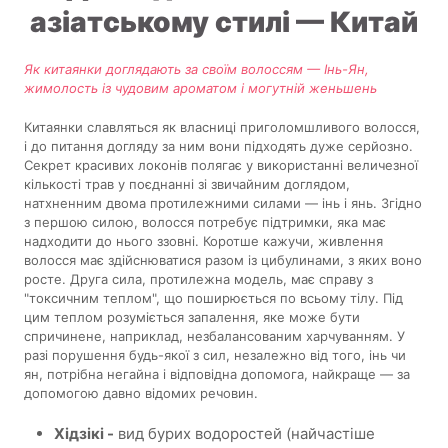
азіатському стилі — Китай
Як китаянки доглядають за своїм волоссям — Інь-Ян,
жимолость із чудовим ароматом і могутній женьшень
Китаянки славляться як власниці приголомшливого волосся,
і до питання догляду за ним вони підходять дуже серйозно.
Секрет красивих локонів полягає у використанні величезної
кількості трав у поєднанні зі звичайним доглядом,
натхненним двома протилежними силами — інь і янь. Згідно
з першою силою, волосся потребує підтримки, яка має
надходити до нього ззовні. Коротше кажучи, живлення
волосся має здійснюватися разом із цибулинами, з яких воно
росте. Друга сила, протилежна модель, має справу з
"токсичним теплом", що поширюється по всьому тілу. Під
цим теплом розуміється запалення, яке може бути
спричинене, наприклад, незбалансованим харчуванням. У
разі порушення будь-якої з сил, незалежно від того, інь чи
ян, потрібна негайна і відповідна допомога, найкраще — за
допомогою давно відомих речовин.
Хідзікі -
вид бурих водоростей (найчастіше