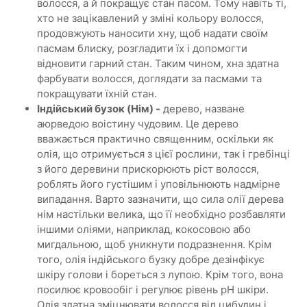
волосся, а й покращує стан пасом. Тому навіть ті,
хто не зацікавлений у зміні кольору волосся,
продовжують наносити хну, щоб надати своїм
пасмам блиску, розгладити їх і допомогти
відновити гарний стан. Таким чином, хна здатна
фарбувати волосся, доглядати за пасмами та
покращувати їхній стан.
Індійський бузок (Нім) -
дерево, назване
аюрведою воістину чудовим. Це дерево
вважається практично священним, оскільки як
олія, що отримується з цієї рослини, так і гребінці
з його деревини прискорюють ріст волосся,
роблять його густішим і уповільнюють надмірне
випадання. Варто зазначити, що сила олії дерева
нім настільки велика, що її необхідно розбавляти
іншими оліями, наприклад, кокосовою або
мигдальною, щоб уникнути подразнення. Крім
того, олія індійського бузку добре дезінфікує
шкіру голови і бореться з лупою. Крім того, вона
посилює кровообіг і регулює рівень pH шкіри.
Олія здатна зміцнювати волосся від цибулин і