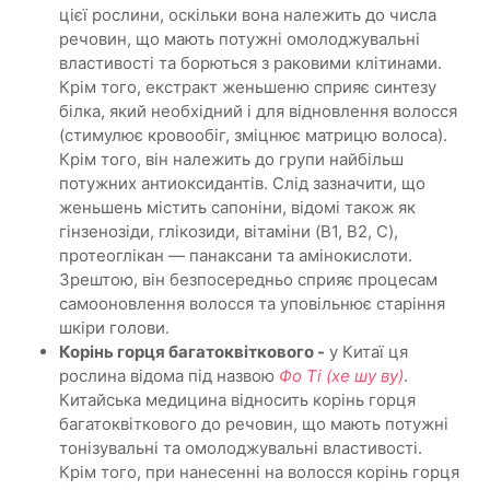
цієї рослини, оскільки вона належить до числа
речовин, що мають потужні омолоджувальні
властивості та борються з раковими клітинами.
Крім того, екстракт женьшеню сприяє синтезу
білка, який необхідний і для відновлення волосся
(стимулює кровообіг, зміцнює матрицю волоса).
Крім того, він належить до групи найбільш
потужних антиоксидантів. Слід зазначити, що
женьшень містить сапоніни, відомі також як
гінзенозіди, глікозиди, вітаміни (B1, B2, C),
протеоглікан — панаксани та амінокислоти.
Зрештою, він безпосередньо сприяє процесам
самооновлення волосся та уповільнює старіння
шкіри голови.
Корінь горця багатоквіткового -
у Китаї ця
рослина відома під назвою
Фо Ті (хе шу ву)
.
Китайська медицина відносить корінь горця
багатоквіткового до речовин, що мають потужні
тонізувальні та омолоджувальні властивості.
Крім того, при нанесенні на волосся корінь горця