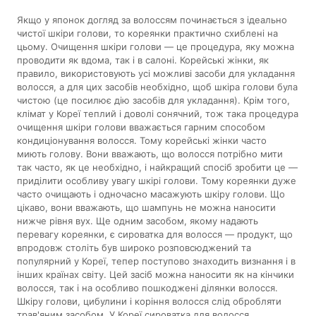
Якщо у японок догляд за волоссям починається з ідеально
чистої шкіри голови, то кореянки практично схиблені на
цьому. Очищення шкіри голови — це процедура, яку можна
проводити як вдома, так і в салоні. Корейські жінки, як
правило, використовують усі можливі засоби для укладання
волосся, а для цих засобів необхідно, щоб шкіра голови була
чистою (це посилює дію засобів для укладання). Крім того,
клімат у Кореї теплий і доволі сонячний, тож така процедура
очищення шкіри голови вважається гарним способом
кондиціонування волосся. Тому корейські жінки часто
миють голову. Вони вважають, що волосся потрібно мити
так часто, як це необхідно, і найкращий спосіб зробити це —
приділити особливу увагу шкірі голови. Тому кореянки дуже
часто очищають і одночасно масажують шкіру голови. Що
цікаво, вони вважають, що шампунь не можна наносити
нижче рівня вух. Ще одним засобом, якому надають
перевагу кореянки, є сироватка для волосся — продукт, що
впродовж століть був широко розповсюджений та
популярний у Кореї, тепер поступово знаходить визнання і в
інших країнах світу. Цей засіб можна наносити як на кінчики
волосся, так і на особливо пошкоджені ділянки волосся.
Шкіру голови, цибулини і коріння волосся слід обробляти
трав'яним засобом. У Кореї сироватка для волосся