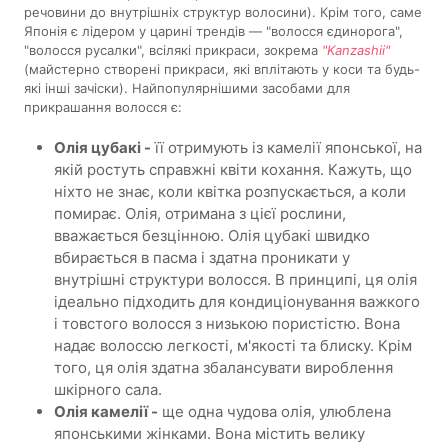
речовини до внутрішніх структур волосини). Крім того, саме
Японія є лідером у царині трендів — "волосся єдинорога",
"волосся русалки", всілякі прикраси, зокрема
"Kanzashii"
(майстерно створені прикраси, які вплітають у коси та будь-
які інші зачіски). Найпопулярнішими засобами для
прикрашання волосся є:
Олія цубакі -
її отримують із камелії японської, на
якій ростуть справжні квіти кохання. Кажуть, що
ніхто не знає, коли квітка розпускається, а коли
помирає. Олія, отримана з цієї рослини,
вважається безцінною. Олія цубакі швидко
вбирається в пасма і здатна проникати у
внутрішні структури волосся. В принципі, ця олія
ідеально підходить для кондиціонування важкого
і товстого волосся з низькою пористістю. Вона
надає волоссю легкості, м'якості та блиску. Крім
того, ця олія здатна збалансувати вироблення
шкірного сала.
Олія камелії -
ще одна чудова олія, улюблена
японськими жінками. Вона містить велику