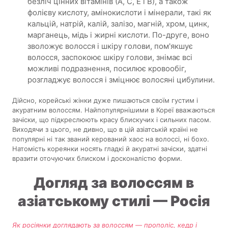
безліч цінних вітамінів (А, С, Е і В), а також
фолієву кислоту, амінокислоти і мінерали, такі як
кальцій, натрій, калій, залізо, магній, хром, цинк,
марганець, мідь і жирні кислоти. По-друге, воно
зволожує волосся і шкіру голови, пом'якшує
волосся, заспокоює шкіру голови, знімає всі
можливі подразнення, посилює кровообіг,
розгладжує волосся і зміцнює волосяні цибулини.
Дійсно, корейські жінки дуже пишаються своїм густим і
акуратним волоссям. Найпопулярнішими в Кореї вважаються
зачіски, що підкреслюють красу блискучих і сильних пасом.
Виходячи з цього, не дивно, що в цій азіатській країні не
популярні ні так званий керований хаос на волоссі, ні бохо.
Натомість кореянки носять гладкі й акуратні зачіски, здатні
вразити оточуючих блиском і досконалістю форми.
Догляд за волоссям в
азіатському стилі — Росія
Як росіянки доглядають за волоссям — прополіс, кедр і