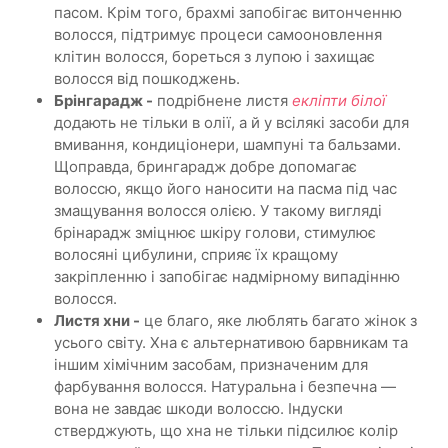
пасом. Крім того, брахмі запобігає витонченню
волосся, підтримує процеси самооновлення
клітин волосся, бореться з лупою і захищає
волосся від пошкоджень.
Брінгарадж -
подрібнене листя
екліпти білої
додають не тільки в олії, а й у всілякі засоби для
вмивання, кондиціонери, шампуні та бальзами.
Щоправда, брингарадж добре допомагає
волоссю, якщо його наносити на пасма під час
змащування волосся олією. У такому вигляді
брінарадж зміцнює шкіру голови, стимулює
волосяні цибулини, сприяє їх кращому
закріпленню і запобігає надмірному випадінню
волосся.
Листя хни -
це благо, яке люблять багато жінок з
усього світу. Хна є альтернативою барвникам та
іншим хімічним засобам, призначеним для
фарбування волосся. Натуральна і безпечна —
вона не завдає шкоди волоссю. Індуски
стверджують, що хна не тільки підсилює колір