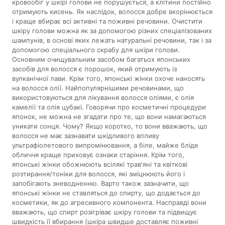
кровообіг у шкірі голови не порушується, а клітини постійно
отримують кисень. Як наслідок, волосся добре вкорінюється
і краще вбирає всі активні та поживні речовини. Очистити
шкіру голови можна як за допомогою різних спеціалізованих
шампунів, в основі яких лежать натуральні речовини, так і за
допомогою спеціального скрабу для шкіри голови.
Основним очищувальним засобом багатьох японських
засобів для волосся є порошок, який отримують із
вулканічної лави. Крім того, японські жінки охоче наносять
на волосся олії. Найпопулярнішими речовинами, що
використовуються для лікування волосся оліями, є олія
камелії та олія цубакі. Говорячи про косметичні процедури
японок, не можна не згадати про те, що вони намагаються
уникати сонця. Чому? Якщо коротко, то вони вважають, що
волосся не має зазнавати шкідливого впливу
ультрафіолетового випромінювання, а біле, майже бліде
обличчя краще приховує ознаки старіння. Крім того,
японські жінки обожнюють всілякі трав'яні та квіткові
розтирання/тоніки для волосся, які зміцнюють його і
запобігають зневодненню. Варто також зазначити, що
японські жінки не ставляться до спирту, що додається до
косметики, як до агресивного компонента. Насправді вони
вважають, що спирт розігріває шкіру голови та підвищує
швидкість її вбирання (шкіра швидше доставляє поживні