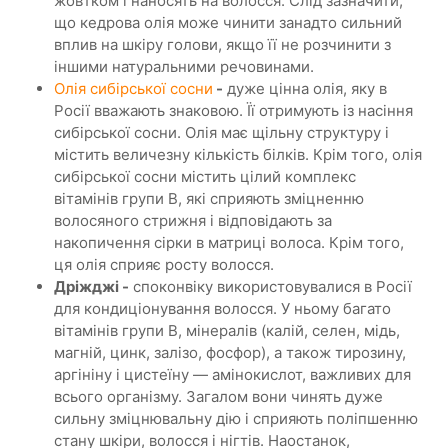
жовтком і наносять на волосся. Слід зазначити,
що кедрова олія може чинити занадто сильний
вплив на шкіру голови, якщо її не розчинити з
іншими натуральними речовинами.
Олія сибірської сосни
-
дуже цінна олія, яку в
Росії вважають знаковою. Її отримують із насіння
сибірської сосни. Олія має щільну структуру і
містить величезну кількість білків. Крім того, олія
сибірської сосни містить цілий комплекс
вітамінів групи В, які сприяють зміцненню
волосяного стрижня і відповідають за
накопичення сірки в матриці волоса. Крім того,
ця олія сприяє росту волосся.
Дріжджі -
споконвіку використовувалися в Росії
для кондиціонування волосся. У ньому багато
вітамінів групи В, мінералів (калій, селен, мідь,
магній, цинк, залізо, фосфор), а також тирозину,
аргініну і цистеїну — амінокислот, важливих для
всього організму. Загалом вони чинять дуже
сильну зміцнювальну дію і сприяють поліпшенню
стану шкіри, волосся і нігтів. Наостанок,