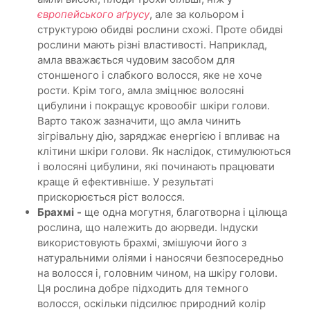
європейського аґрусу
, але за кольором і
структурою обидві рослини схожі. Проте обидві
рослини мають різні властивості. Наприклад,
амла вважається чудовим засобом для
стоншеного і слабкого волосся, яке не хоче
рости. Крім того, амла зміцнює волосяні
цибулини і покращує кровообіг шкіри голови.
Варто також зазначити, що амла чинить
зігрівальну дію, заряджає енергією і впливає на
клітини шкіри голови. Як наслідок, стимулюються
і волосяні цибулини, які починають працювати
краще й ефективніше. У результаті
прискорюється ріст волосся.
Брахмі
-
ще одна могутня, благотворна і цілюща
рослина, що належить до аюрведи. Індуски
використовують брахмі, змішуючи його з
натуральними оліями і наносячи безпосередньо
на волосся і, головним чином, на шкіру голови.
Ця рослина добре підходить для темного
волосся, оскільки підсилює природний колір