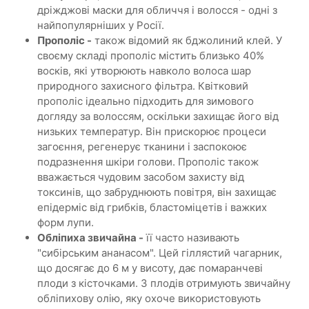
дріжджові маски для обличчя і волосся - одні з
найпопулярніших у Росії.
Прополіс -
також відомий як бджолиний клей. У
своєму складі прополіс містить близько 40%
восків, які утворюють навколо волоса шар
природного захисного фільтра. Квітковий
прополіс ідеально підходить для зимового
догляду за волоссям, оскільки захищає його від
низьких температур. Він прискорює процеси
загоєння, регенерує тканини і заспокоює
подразнення шкіри голови. Прополіс також
вважається чудовим засобом захисту від
токсинів, що забруднюють повітря, він захищає
епідерміс від грибків, бластоміцетів і важких
форм лупи.
Обліпиха звичайна -
її часто називають
"сибірським ананасом". Цей гіллястий чагарник,
що досягає до 6 м у висоту, дає помаранчеві
плоди з кісточками. З плодів отримують звичайну
обліпихову олію, яку охоче використовують