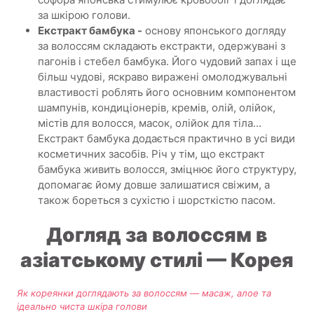
за шкірою голови.
Екстракт бамбука -
основу японського догляду
за волоссям складають екстракти, одержувані з
пагонів і стебел бамбука. Його чудовий запах і ще
більш чудові, яскраво виражені омолоджувальні
властивості роблять його основним компонентом
шампунів, кондиціонерів, кремів, олій, олійок,
містів для волосся, масок, олійок для тіла...
Екстракт бамбука додається практично в усі види
косметичних засобів. Річ у тім, що екстракт
бамбука живить волосся, зміцнює його структуру,
допомагає йому довше залишатися свіжим, а
також бореться з сухістю і шорсткістю пасом.
Догляд за волоссям в
азіатському стилі — Корея
Як кореянки доглядають за волоссям — масаж, алое та
ідеально чиста шкіра голови