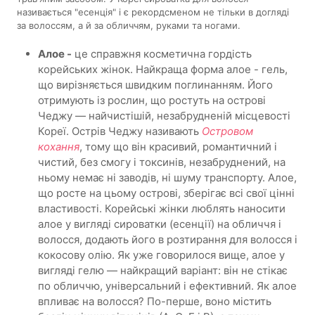
називається "есенція" і є рекордсменом не тільки в догляді
за волоссям, а й за обличчям, руками та ногами.
Алое -
це справжня косметична гордість
корейських жінок. Найкраща форма алое - гель,
що вирізняється швидким поглинанням. Його
отримують із рослин, що ростуть на острові
Чеджу — найчистішій, незабрудненій місцевості
Кореї. Острів Чеджу називають
Островом
кохання
, тому що він красивий, романтичний і
чистий, без смогу і токсинів, незабруднений, на
ньому немає ні заводів, ні шуму транспорту. Алое,
що росте на цьому острові, зберігає всі свої цінні
властивості. Корейські жінки люблять наносити
алое у вигляді сироватки (есенції) на обличчя і
волосся, додають його в розтирання для волосся і
кокосову олію. Як уже говорилося вище, алое у
вигляді гелю — найкращий варіант: він не стікає
по обличчю, універсальний і ефективний. Як алое
впливає на волосся? По-перше, воно містить