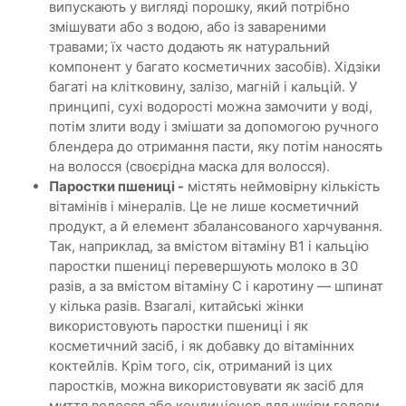
випускають у вигляді порошку, який потрібно
змішувати або з водою, або із завареними
травами; їх часто додають як натуральний
компонент у багато косметичних засобів). Хідзіки
багаті на клітковину, залізо, магній і кальцій. У
принципі, сухі водорості можна замочити у воді,
потім злити воду і змішати за допомогою ручного
блендера до отримання пасти, яку потім наносять
на волосся (своєрідна маска для волосся).
Паростки пшениці -
містять неймовірну кількість
вітамінів і мінералів. Це не лише косметичний
продукт, а й елемент збалансованого харчування.
Так, наприклад, за вмістом вітаміну В1 і кальцію
паростки пшениці перевершують молоко в 30
разів, а за вмістом вітаміну С і каротину — шпинат
у кілька разів. Взагалі, китайські жінки
використовують паростки пшениці і як
косметичний засіб, і як добавку до вітамінних
коктейлів. Крім того, сік, отриманий із цих
паростків, можна використовувати як засіб для
миття волосся або кондиціонер для шкіри голови.