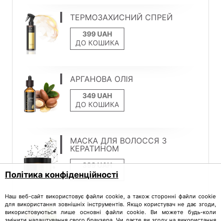
ТЕРМОЗАХИСНИЙ СПРЕЙ
ДО КОШИКА
АРГАНОВА ОЛІЯ
ДО КОШИКА
МАСКА ДЛЯ ВОЛОССЯ З
КЕРАТИНОМ
ДО КОШИКА
Політика конфіденційності
Наш веб-сайт використовує файли cookie, а також сторонні файли cookie
МИГДАЛЕВА ОЛІЯ
для використання зовнішніх інструментів. Якщо користувач не дає згоди,
використовуються лише основні файли cookie. Ви можете будь-коли
змінити налаштування свого браузера. Чи даєте ви згоду на використання