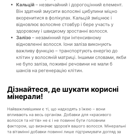
Кальцій
– незвичайний і дорогоцінний елемент.
Він здатний змусити волосяні цибулини міцно
вкоренитися в фолікулах. Кальцій зміцнює і
відновлює волосяне стовбур і бере участь у
здоровому і швидкому зростанні волосся.
Залізо
– незамінний при інтенсивному
відновленні волосся. Іони заліза виконують
важливу функцію – транспортують енергію до
клітин у волосяній матриці. Іншими словами, якби
не було заліза, поживні речовини не мали б
шансів на регенерацію клітин.
Дізнайтеся, де шукати корисні
мінерали!
Найважливішими є ті, що надходять з їжею – вони
впливають на весь організм. Добавки для «красивого
волосся та нігтів» не є і не повинні бути головним
фактором, що визначає здоров’я вашого волосся. Мінеральні
та вітамінні добавки повинні лише підтримувати догляд за