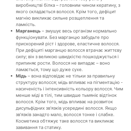
виробництві білка – головним чином кератину, з
якого складається волосся. Крім того, дефіцит
магнію викликає сильне розщеплення та
ламкість.
Марганець
– змушує весь організм нормально
функціонувати. Без марганцю забудьте про
прискорений ріст і здорове, еластичне волосся.
При дефіциті марганцю волосся втрачає життєву
силу; він з великою швидкістю пошкоджується і
припиняє рости. Волосся не випадає – воно
ламається, тому що дуже сухе.
Мідь
– вона відповідає не тільки за правильну
структуру волосся; мідь впливає на пігментацію -
насиченість і інтенсивність кольору волосся. Чим
менше міді в тілі, тим швидше тьмяніє відтінок
волосся. Крім того, мідь впливає на розвиток
дисульфідних зв'язків усередині волосся. Якщо
зв'язків занадто мало, волосся тонке і слабке.
Косметика обтяжує таке волосся та викликає
завивання та статику.