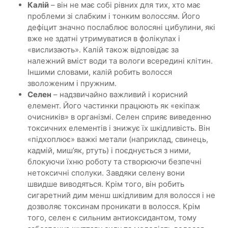
Калій
– він не має собі рівних для тих, хто має
проблеми зі слабким і тонким волоссям. Його
дефіцит значно послаблює волосяні цибулини, які
вже не здатні утримуватися в фолікулах і
«вислизають». Калій також відповідає за
належний вміст води та вологи всередині клітин.
Іншими словами, калій робить волосся
зволоженим і пружним.
Селен
– надзвичайно важливий і корисний
елемент. Його частинки працюють як «екіпаж
очисників» в організмі. Селен сприяє виведенню
токсичних елементів і знижує їх шкідливість. Він
«підхоплює» важкі метали (наприклад, свинець,
кадмій, миш’як, ртуть) і поєднується з ними,
блокуючи їхню роботу та створюючи безпечні
нетоксичні сполуки. Завдяки селену вони
швидше виводяться. Крім того, він робить
сигаретний дим менш шкідливим для волосся і не
дозволяє токсинам проникати в волосся. Крім
того, селен є сильним антиоксидантом, тому