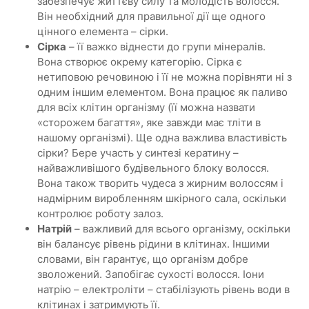
забезпечує життєву силу та молодість волосся.
Він необхідний для правильної дії ще одного
цінного елемента – сірки.
Сірка
– її важко віднести до групи мінералів.
Вона створює окрему категорію. Сірка є
нетиповою речовиною і її не можна порівняти ні з
одним іншим елементом. Вона працює як паливо
для всіх клітин організму (її можна назвати
«сторожем багаття», яке завжди має тліти в
нашому організмі). Ще одна важлива властивість
сірки? Бере участь у синтезі кератину –
найважливішого будівельного блоку волосся.
Вона також творить чудеса з жирним волоссям і
надмірним виробленням шкірного сала, оскільки
контролює роботу залоз.
Натрій
– важливий для всього організму, оскільки
він балансує рівень рідини в клітинах. Іншими
словами, він гарантує, що організм добре
зволожений. Запобігає сухості волосся. Іони
натрію – електроліти – стабілізують рівень води в
клітинах і затримують її.