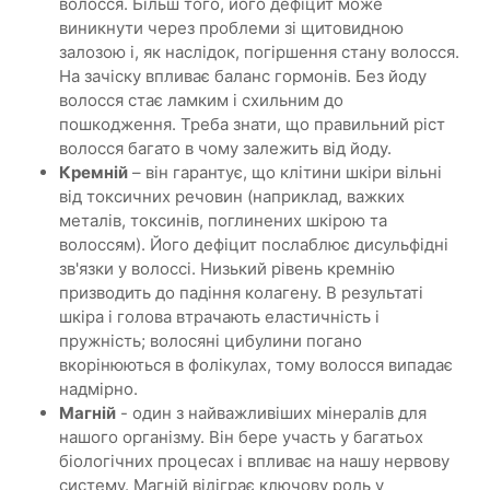
волосся. Більш того, його дефіцит може
виникнути через проблеми зі щитовидною
залозою і, як наслідок, погіршення стану волосся.
На зачіску впливає баланс гормонів. Без йоду
волосся стає ламким і схильним до
пошкодження. Треба знати, що правильний ріст
волосся багато в чому залежить від йоду.
Кремній
– він гарантує, що клітини шкіри вільні
від токсичних речовин (наприклад, важких
металів, токсинів, поглинених шкірою та
волоссям). Його дефіцит послаблює дисульфідні
зв'язки у волоссі. Низький рівень кремнію
призводить до падіння колагену. В результаті
шкіра і голова втрачають еластичність і
пружність; волосяні цибулини погано
вкорінюються в фолікулах, тому волосся випадає
надмірно.
Магній
- один з найважливіших мінералів для
нашого організму. Він бере участь у багатьох
біологічних процесах і впливає на нашу нервову
систему. Магній відіграє ключову роль у