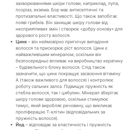
захворюваннями шкіри голови, наприклад, лупа,
псоріаз, екзема. Бор має антисептичні та
протизапальні властивості. Що також запобігає
появі грибків. Він захищає шкіру голови від
несприятливих змін і створює «добру основу» для
здорового росту волосся.
Цинк
– він неймовірно пригнічує випадіння
волосся та прискорює ріст волосся. Цинк є
найважливішим мінералом, оскільки він
безпосередньо впливає на виробництво кератину
– будівельного блоку волосся. Слід також
зазначити, що цинк покращує засвоєння вітаміну
А (також важливого для волосся) і контролює
роботу сальних залоз. Підвищує пружність як
стебла волосся, так і цибулин. Мінерал зберігає
шкіру голови здоровою, оскільки стимулює
тимус, який виробляє речовину, що викликає
проліферацію Т-клітин (відповідальних за
пружність волосся).
Йод
– відповідає за еластичність і пружність