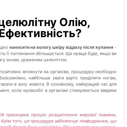
целюлітну Олію,
 Ефективність?
ідно
наносити на вологу шкіру відразу після купання
-
ість її поглинання збільшується. Ще краще буде, якщо ви
вагу зонам, ураженим целюлітом.
 позитивно вплинути на організм, процедуру необхідно
 Безсумнівно, найбільше уваги варто приділити ногам,
втирати в зону живота. В основному, найкращий час для
мент, коли кровообіг в організмі стимулюється завдяки
олій прискорює процес розщеплення жирової тканини,
. Крім того, ця процедура забезпечує лімфодренаж, що