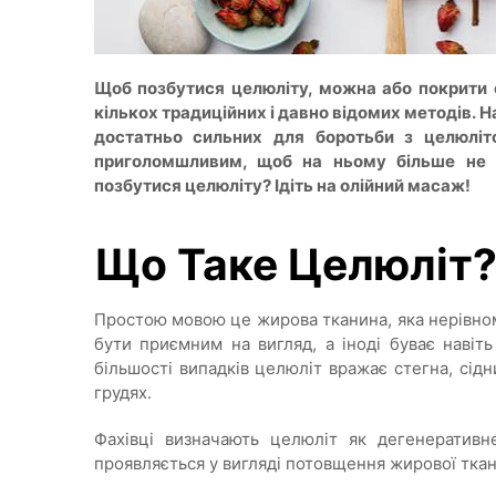
Щоб позбутися целюліту, можна або покрити 
кількох традиційних і давно відомих методів. 
достатньо сильних для боротьби з целюліт
приголомшливим, щоб на ньому більше не бу
позбутися целюліту? Ідіть на олійний масаж!
Що Таке Целюліт
Простою мовою це жирова тканина, яка нерівном
бути приємним на вигляд, а іноді буває навіт
більшості випадків целюліт вражає стегна, сідни
грудях.
Фахівці визначають целюліт як дегенеративн
проявляється у вигляді потовщення жирової ткани