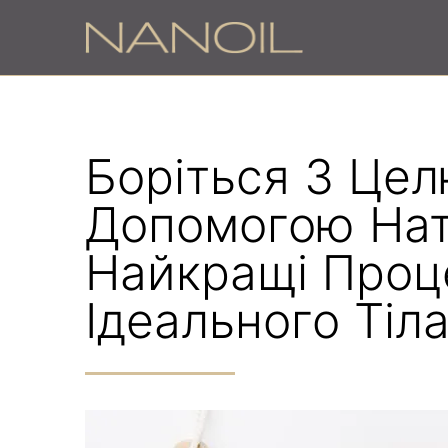
Боріться З Цел
Допомогою Нат
Найкращі Проц
Ідеального Тіл