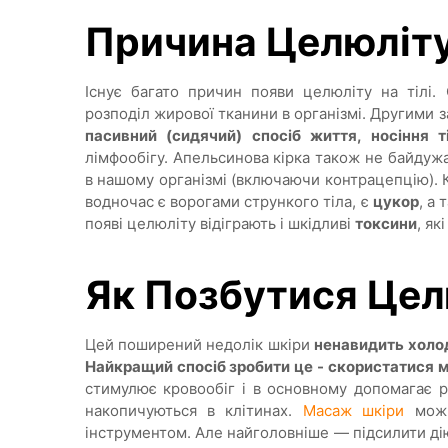
Причина Целюліт
Існує багато причин появи целюліту на тілі
розподіл жирової тканини в організмі. Другими
пасивний (сидячий) спосіб життя, носіння т
лімфообігу. Апельсинова кірка також не байдуж
в нашому організмі (включаючи контрацепцію). К
водночас є ворогами стрункого тіла, є
цукор
, а
появі целюліту відіграють і шкідливі
токсини
, як
Як Позбутися Цел
Цей поширений недолік шкіри
ненавидить холо
Найкращий спосіб зробити це - скористатися
стимулює кровообіг і в основному допомагає р
накопичуються в клітинах.
Масаж шкіри
можн
інструментом. Але найголовніше — підсилити ді