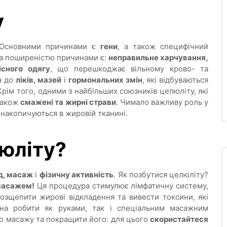
у
. Основними причинами є
гени
, а також специфічний
 за поширеністю причинами є:
неправильне харчування,
існого одягу
, що перешкоджає вільному крово- та
а до
ліків, мазей
і
гормональних змін
, які відбуваються
рім того, одними з найбільших союзників целюліту, які
 також
смажені та жирні страви
. Чимало важливу роль у
і накопичуються в жировій тканині.
юліту?
д, масаж
і
фізичну активність
. Як позбутися целюліту?
 масажем!
Ця процедура стимулює лімфатичну систему,
озщепити жирові відкладення та вивести токсини, які
а робити як руками, так і спеціальним масажним
ю масажу та покращити його: для цього
скористайтеся