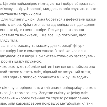
 Ця олія неймовірно ніжна, легка і добре вбирається.
м'якшує шкіру. Нарешті, мигдальна олія служить олією-
ристанням ефірних олій.
 для ліфтингу шкіри. Вона бореться з дефектами шкіри
ість шкіри. Крім того, вона відповідає за підвищення
ення та підтягнення шкіри. Регулярне втирання
вностями та ямочками, – це все, що потрібно, щоб
ляду тіла.
увального масажу та масажу для корекції фігури.
я в шкіру і не є комедогенною. У той же час олія
ідбуваються в шкірі. При систематичному застосуванні
 і робить шкіру пружною.
рискорюють метаболізм клітин і виявляють неймовірно
який також містить олія, відомий як потужний агент,
 Олія здатна глибоко проникати в шкіру і виводити
 хімічну спорідненість з клітинами епідермісу, легко в
тивацію термогенезу. Завдяки вмісту кофеїну олія
палювання жирової тканини та сприяє розщепленню
иве: олія кавових зерен покращує метаболізм клітин і