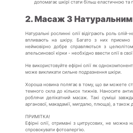
допомагає шкірі стати більш еластичною та
2. Масаж З Натуральним
Натуральні рослинні олії відіграють роль олій-н
впливають на шкіру. Багато з них приємно п
неймовірно добре справляються з целюлітом
апельсинової кірки - необхідно ввести олії в св
Не використовуйте ефірні олії як однокомпонент
може викликати сильне подразнення шкіри.
Хороша новина полягає в тому, що ви можете ство
темного скла до кількох тижнів. Наносите антиц
роблячи делікатний масаж. Такі суміші завж
арганової, макадамії, мигдалю, плюща), а також 
ПРИМІТКА!
Ефірні олії, отримані з цитрусових, не можна
спровокувати фотоалергію.