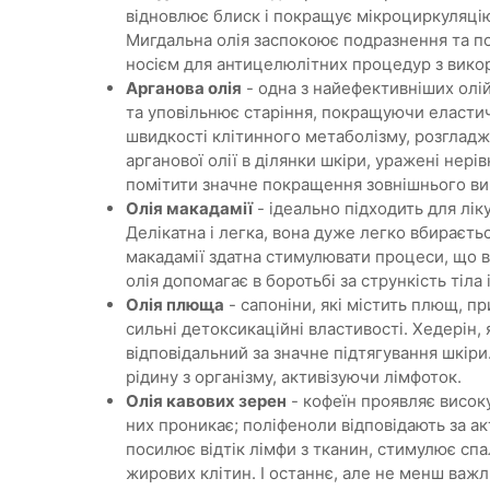
відновлює блиск і покращує мікроциркуляцію.
Мигдальна олія заспокоює подразнення та по
носієм для антицелюлітних процедур з вико
Арганова олія
- одна з найефективніших олій
та уповільнює старіння, покращуючи еластичн
швидкості клітинного метаболізму, розгладж
арганової олії в ділянки шкіри, уражені нері
помітити значне покращення зовнішнього виг
Олія макадамії
- ідеально підходить для лік
Делікатна і легка, вона дуже легко вбираєтьс
макадамії здатна стимулювати процеси, що в
олія допомагає в боротьбі за стрункість тіла
Олія плюща
- сапоніни, які містить плющ, п
сильні детоксикаційні властивості. Хедерін, 
відповідальний за значне підтягування шкіри.
рідину з організму, активізуючи лімфоток.
Олія кавових зерен
- кофеїн проявляє високу
них проникає; поліфеноли відповідають за ак
посилює відтік лімфи з тканин, стимулює с
жирових клітин. І останнє, але не менш важл