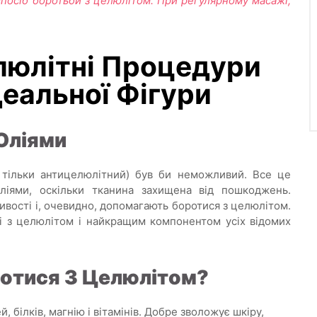
посіб боротьби з целюлітом. При регулярному масажі,
люлітні Процедури
еальної Фігури
Оліями
е тільки антицелюлітний) був би неможливий. Все це
ліями, оскільки тканина захищена від пошкоджень.
ивості і, очевидно, допомагають боротися з целюлітом.
і з целюлітом і найкращим компонентом усіх відомих
ротися З Целюлітом?
 білків, магнію і вітамінів. Добре зволожує шкіру,