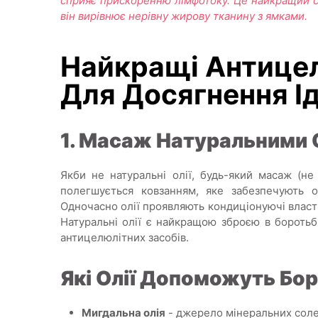
сприяє прискоренню лімфотоку. Це найкращий с
він вирівнює нерівну жирову тканину з ямками.
Найкращі Антице
Для Досягнення Ід
1. Масаж Натуральними 
Якби не натуральні олії, будь-який масаж (н
полегшується ковзанням, яке забезпечують о
Одночасно олії проявляють кондиціонуючі власт
Натуральні олії є найкращою зброєю в боротьб
антицелюлітних засобів.
Які Олії Допоможуть Бо
Мигдальна олія
- джерело мінеральних солей,