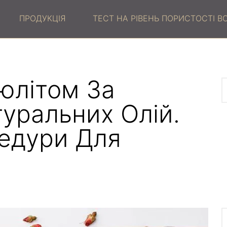
ПРОДУКЦІЯ
ТЕСТ НА РІВЕНЬ ПОРИСТОСТІ 
юлітом За
уральних Олій.
едури Для
а