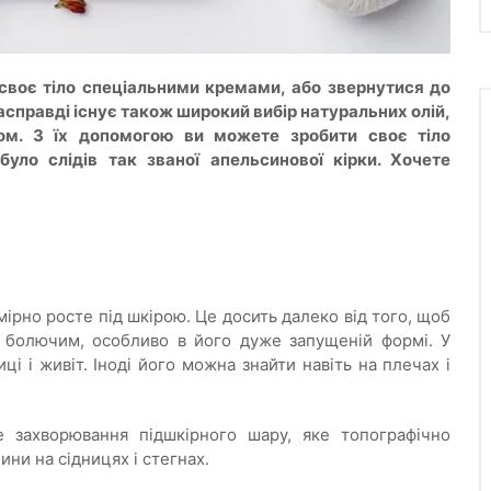
своє тіло спеціальними кремами, або звернутися до
Насправді існує також широкий вибір натуральних олій,
ом. З їх допомогою ви можете зробити своє тіло
ло слідів так званої апельсинової кірки. Хочете
?
ірно росте під шкірою. Це досить далеко від того, щоб
ь болючим, особливо в його дуже запущеній формі. У
ці і живіт. Іноді його можна знайти навіть на плечах і
е захворювання підшкірного шару, яке топографічно
ни на сідницях і стегнах.