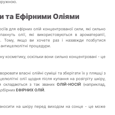
 пружною.
и та Ефірними Оліями
осіїв для ефірних олій концентрованої сили, які сильно
ахнуть олії, які використовуються в ароматерапії,
. Тому, якщо ви хочете раз і назавжди позбутися
ої антицелюлітні процедури.
ну косметику, оскільки вони сильно концентровані - це
рювати власні олійні суміші та зберігати їх у пляшці з
елюлітні олії щодня після купання на розігріту шкіру,
ди складаються з так званих
ОЛІЙ-НОСІЙ
(наприклад,
добірних
ЕФІРНИХ ОЛІЙ
.
 наносити на шкіру перед виходом на сонце - це може