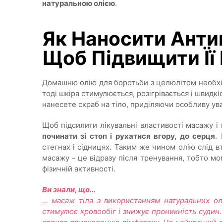
натуральною олією
.
Як Наносити Анти
Щоб Підвищити Її
Домашню олію для боротьби з целюлітом необх
тоді шкіра стимулюється, розігрівається і швидк
нанесете скраб на тіло, приділяючи особливу у
Щоб підсилити лікувальні властивості масажу і
починати зі стоп і рухатися вгору, до серця
.
стегнах і сідницях. Таким же чином олію слід 
масажу - це відразу після тренування, тобто мо
фізичній активності.
Ви знали, що...
... масаж тіла з використанням натуральних 
стимулює кровообіг і знижує проникність судин