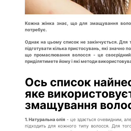
Кожна жінка знає, що для змащування волосс
потребує.
Однак на цьому список не закінчується. Для т
підготувати кілька пристосувань, які значно п
що промаслювання волосся - це своєрідний 
приділятимете йому і які методи використовув
Ось список найне
яке використовує
змащування воло
1. Натуральна олія
- це здається очевидним, але
підходить для кожного типу волосся. Для того