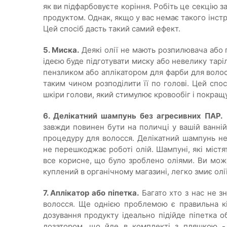
як ви підфарбовуєте коріння. Робіть це секцію з
продуктом. Однак, якщо у вас немає такого інс
Цей спосіб дасть такий самий ефект.
5. Миска.
Деякі олії не мають розпилювача або 
ідеєю буде підготувати миску або невелику таріл
пензликом або аплікатором для фарби для волос
таким чином розподілити її по голові. Цей сп
шкіри голови, який стимулює кровообіг і покращ
6. Делікатний шампунь без агресивних ПАР.
Ц
завжди повинен бути на поличці у вашій ванній
процедуру для волосся. Делікатний шампунь не
не перешкоджає роботі олій. Шампуні, які міст
все корисне, що було зроблено оліями. Ви мож
куплений в органічному магазині, легко змиє олі
7. Аплікатор або піпетка.
Багато хто з нас не зн
волосся. Ще однією проблемою є правильна кіл
дозування продукту ідеально підійде піпетка о
дозатором, що йде в комплекті з пляшкою - ц