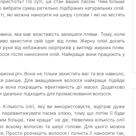
ористість? По суті, це стан ваших пасом. Чим більше
 вибрати суміш ретельно підібраних натуральних олій.
 ті, які можна наносити на шкіру голови і які не містять
вина, яка має властивість залишати плями. Тому, коли
во захистити свій одяг від плям. Жирну олію досить
і руки від небажаних сюрпризів у вигляді жирних плям.
сся після нанесення олій. Найкраще вони працюють у
исна річ. Вона не тільки захистить вас та все навколо,
я раніше. Для змащування волосся найкраще підійде
ки вона покращить ефективність дії масел. Додатково
ня ідеально підходить для промаслювання волосся.
.
Кількість олії, яку ви використовуєте, відіграє дуже
перевантажувати пасма олією, тому що потім її буде
м більше, тим краще" не діє. Невелика кількість олії
по всьому волоссю та шкірі голови. Для цього можна
. Просто розчешіть волосся і почніть її наносити так,