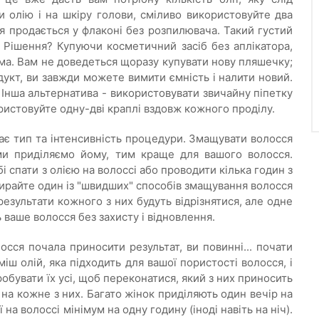
 олію і на шкіру голови, сміливо використовуйте два
я продається у флаконі без розпилювача. Такий густий
 Рішення? Купуючи косметичний засіб без аплікатора,
ома. Вам не доведеться щоразу купувати нову пляшечку;
одукт, ви завжди можете вимити ємність і налити новий.
 Інша альтернатива - використовувати звичайну піпетку
ристовуйте одну-дві краплі вздовж кожного проділу.
ає тип та інтенсивність процедури. Змащувати волосся
и приділяємо йому, тим краще для вашого волосся.
і спати з олією на волоссі або проводити кілька годин з
ирайте один із "швидших" способів змащування волосся
 результати кожного з них будуть відрізнятися, але одне
 ваше волосся без захисту і відновлення.
сся почала приносити результат, ви повинні... почати
іш олій, яка підходить для вашої пористості волосся, і
робувати їх усі, щоб переконатися, який з них приносить
 на кожне з них. Багато жінок приділяють один вечір на
а волоссі мінімум на одну годину (іноді навіть на ніч).