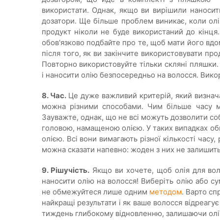
використати. Однак, якщо ви вирішили наносити
дозатори. Ще більше проблем виникає, коли олі
продукт ніколи не буде використаний до кінця.
обов'язково подбайте про те, щоб мати його вд
після того, як ви закінчите використовувати пр
Повторно використовуйте тільки скляні пляшки.
і наносити олію безпосередньо на волосся. Вико
8. Час.
Це дуже важливий критерій, який визнач
можна різними способами. Чим більше часу м
Зауважте, однак, що не всі можуть дозволити соб
головою, намащеною олією. У таких випадках об
олією. Всі вони вимагають різної кількості часу,
можна сказати напевно: жоден з них не залишить
9. Рішучість.
Якщо ви хочете, щоб олія для воло
наносити олію на волосся! Виберіть олію або сум
не обмежуйтеся лише одним
методом
. Варто сп
найкращі результати і як ваше волосся відреагує
тиждень глибокому відновленню, залишаючи олії н