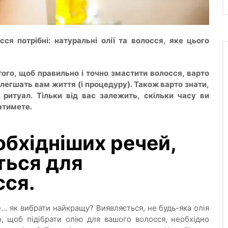
я потрібні: натуральні олії та волосся, яке цього
ого, щоб правильно і точно змастити волосся, варто
олегшать вам життя (і процедуру). Також варто знати,
ритуал. Тільки від вас залежить, скільки часу ви
атимете.
обхідніших речей,
ться для
сся.
... як вибрати найкращу? Виявляється, не будь-яка олія
, щоб підібрати олію для вашого волосся, необхідно