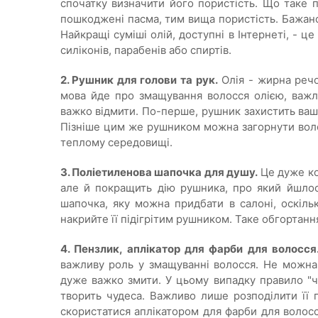
спочатку визначити його пористість. Що таке п
пошкоджені пасма, тим вища пористість. Бажано
Найкращі суміші олій, доступні в Інтернеті, - це
силіконів, парабенів або спиртів.
2. Рушник для голови та рук.
Олія - жирна речо
мова йде про змащування волосся олією, важли
важко відмити. По-перше, рушник захистить ваш
Пізніше цим же рушником можна загорнути воло
теплому середовищі.
3. Поліетиленова шапочка для душу.
Це дуже кор
але й покращить дію рушника, про який йшлос
шапочка, яку можна придбати в салоні, оскіль
накрийте її підігрітим рушником. Таке обгортан
4. Пензлик, аплікатор для фарби для волосся
важливу роль у змащуванні волосся. Не можна 
дуже важко змити. У цьому випадку правило "чи
творить чудеса. Важливо лише розподілити її 
скористатися аплікатором для фарби для волосся