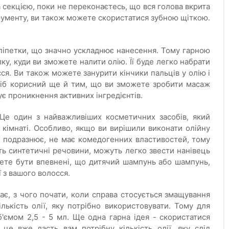
а секцією, поки не переконаєтесь, що вся голова вкрита
трументу, ви також можете скористатися зубною щіткою.
піпетки, що значно ускладнює нанесення. Тому гарною
ку, куди ви зможете налити олію. Її буде легко набрати
ся. Ви також можете занурити кінчики пальців у олію і
осіб корисний ще й тим, що ви зможете зробити масаж
ує проникнення активних інгредієнтів.
е один з найважливіших косметичних засобів, який
 кімнаті. Особливо, якщо ви вирішили виконати олійну
 подразнює, не має комедогенних властивостей, тому
ять синтетичні речовини, можуть легко звести нанівець
ете бути впевнені, що дитячий шампунь або шампунь,
ї з вашого волосся.
ає, з чого почати, коли справа стосується змащування
ькість олії, яку потрібно використовувати. Тому для
б'ємом 2,5 - 5 мл. Ще одна гарна ідея - скористатися
е вже дасть вам потрібну кількість олії, яку слід