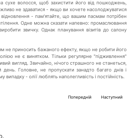
на сухе волосся, щоб захистити його від пошкоджень,
ажливо не здаватися - якщо ви хочете насолоджуватися
 відновлення - пам'ятайте, що вашим пасмам потрібен
евтілення. Одне можна сказати напевно: промаслювання
иробити звичку. Однак планування візитів до салону
м не приносить бажаного ефекту, якщо не робити його
олією не є винятком. Тільки регулярне "підживлення"
ивий вигляд. Звичайно, нічого страшного не станеться,
день. Головне, не пропускати занадто багато днів і
у випадку - олії люблять наполегливість і постійність.
Попередній
Наступний
ю.