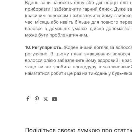
Вдень вони наносять одну або дві порції олії 
приборкати і забезпечити гарний блиск. Дуже в
красивим волоссям і забезпечити йому глибоке
час: місяць або навіть більше для повного пер
волосся в домашніх умовах дійсно допомагає в
може бути проблематичним.
10. Регулярність.
Жоден інший догляд за волосся
регулярно. В цьому плані змащування волосся 
волосся олією забезпечить йому здоровий і крас
якщо ви не зробите процедуру в запланований 
намагатися робити це раз на тиждень у будь-яком
Поділіться своєю думкою про статт