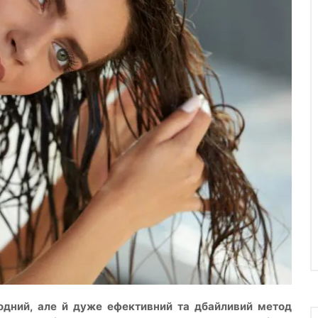
одний, але й дуже ефективний та дбайливий метод