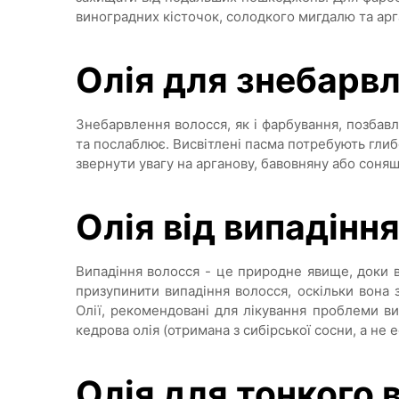
виноградних кісточок, солодкого мигдалю та арг
Олія для знебарв
Знебарвлення волосся, як і фарбування, позбав
та послаблює. Висвітлені пасма потребують глиб
звернути увагу на арганову, бавовняну або соня
Олія від випадінн
Випадіння волосся - це природне явище, доки 
призупинити випадіння волосся, оскільки вона 
Олії, рекомендовані для лікування проблеми ви
кедрова олія (отримана з сибірської сосни, а не е
Олія для тонкого 