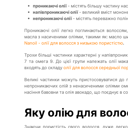
проникаючі олії
- містять більшу частину на
напівпроникаючі олії
- великий вміст мононе
непроникаючі олії
- містять переважно полін
Проникаючі олії легко поглинаються волоссям,
масла з насиченими оліями, такими як: масло ши,
Nanoil - олії для волосся з низькою пористістю
.
Трохи більші частинки характерні у напівпрон
7 та омега 9. До цієї групи належать олії мак
входять до складу
олії для волосся середньої по
Великі частинки можуть пристосовуватися до п
непроникаючих олій з ненасиченими оліями омега
насіння бавовни та олія авокадо, що поєднує в с
Яку олію для вол
Знаючи пористість свого волосся, дуже легко 