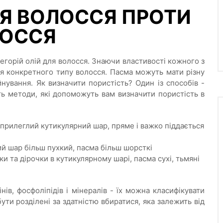
 ВОЛОССЯ ПРОТИ
ЛОССЯ
тегорій олій для волосся. Знаючи властивості кожного з
для конкретного типу волосся. Пасма можуть мати різну
йнування. Як визначити пористість? Один із способів -
ють методи, які допоможуть вам визначити пористість в
 прилеглий кутикулярний шар, пряме і важко піддається
й шар більш пухкий, пасма більш шорсткі
и та дірочки в кутикулярному шарі, пасма сухі, тьмяні
інів, фосфоліпідів і мінералів - їх можна класифікувати
ути розділені за здатністю вбиратися, яка залежить від