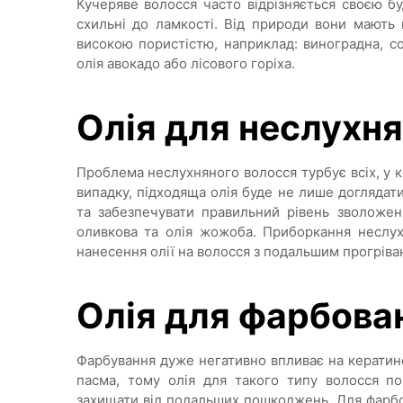
Кучеряве волосся часто відрізняється своєю бу
схильні до ламкості. Від природи вони мають п
високою пористістю, наприклад: виноградна, со
олія авокадо або лісового горіха.
Олія для неслухн
Проблема неслухняного волосся турбує всіх, у к
випадку, підходяща олія буде не лише доглядат
та забезпечувати правильний рівень зволоженн
оливкова та олія жожоба. Приборкання неслух
нанесення олії на волосся з подальшим прогріва
Олія для фарбова
Фарбування дуже негативно впливає на кератин
пасма, тому олія для такого типу волосся по
захищати від подальших пошкоджень. Для фарбов