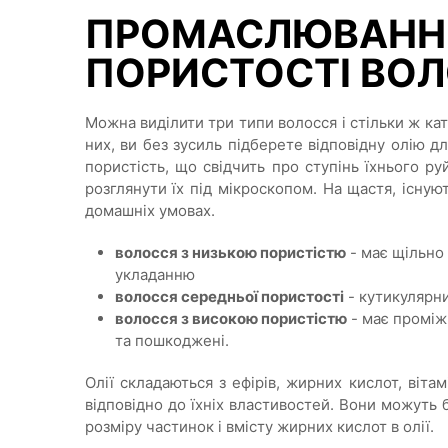
ПРОМАСЛЮВАННЯ
ПОРИСТОСТІ ВО
Можна виділити три типи волосся і стільки ж ка
них, ви без зусиль підберете відповідну олію 
пористість, що свідчить про ступінь їхнього ру
розглянути їх під мікроскопом. На щастя, існу
домашніх умовах.
волосся з низькою пористістю
- має щільно
укладанню
волосся середньої пористості
- кутикулярни
волосся з високою пористістю
- має проміжк
та пошкоджені.
Олії складаються з ефірів, жирних кислот, вітам
відповідно до їхніх властивостей. Вони можуть б
розміру частинок і вмісту жирних кислот в олії.