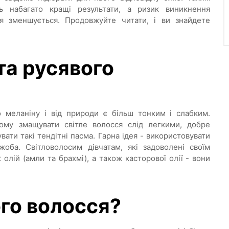
ь набагато кращі результати, а ризик виникнення
ся зменшується. Продовжуйте читати, і ви знайдете
 та русявого
 меланіну і від природи є більш тонким і слабким.
ому змащувати світле волосся слід легкими, добре
ати такі тендітні пасма. Гарна ідея - використовувати
оба. Світловолосим дівчатам, які задоволені своїм
 олій (амли та брахмі), а також касторової олії - вони
ого волосся?