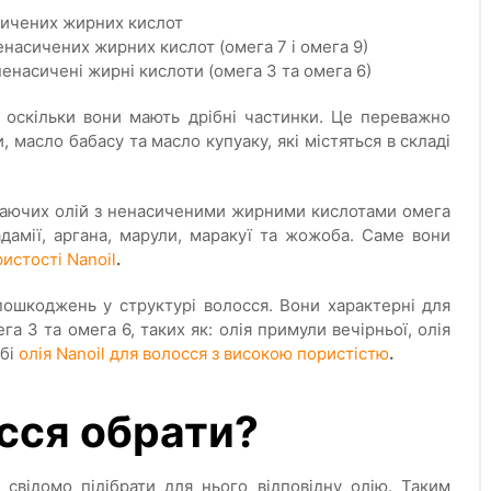
сичених жирних кислот
насичених жирних кислот (омега 7 і омега 9)
енасичені жирні кислоти (омега 3 та омега 6)
 оскільки вони мають дрібні частинки. Це переважно
 масло бабасу та масло купуаку, які містяться в складі
икаючих олій з ненасиченими жирними кислотами омега
адамії, аргана, марули, маракуї та жожоба. Саме вони
ристості Nanoil
.
ошкоджень у структурі волосся. Вони характерні для
 3 та омега 6, таких як: олія примули вечірньої, олія
обі
олія Nanoil для волосся з високою пористістю
.
осся обрати?
свідомо підібрати для нього відповідну олію. Таким