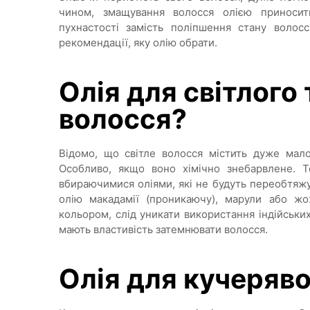
чином, змащування волосся олією приносит
пухнастості замість поліпшення стану волос
рекомендації, яку олію обрати.
Олія для світлого
волосся?
Відомо, що світле волосся містить дуже мало
Особливо, якщо воно хімічно знебарвлене. Т
вбираючимися оліями, які не будуть переобтяжув
олію макадамії (проникаючу), марули або жож
кольором, слід уникати використання індійських
мають властивість затемнювати волосся.
Олія для кучеряв