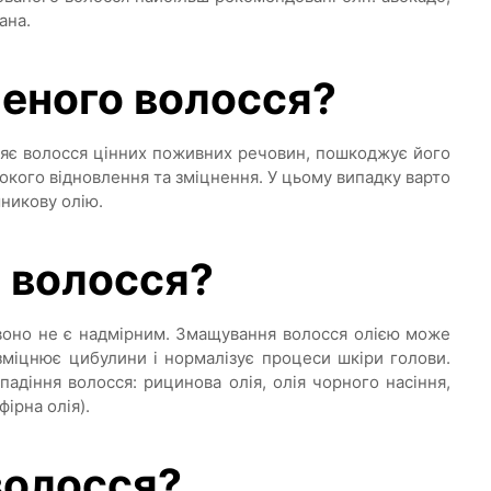
ана.
леного волосся?
ляє волосся цінних поживних речовин, пошкоджує його
окого відновлення та зміцнення. У цьому випадку варто
шникову олію.
я волосся?
воно не є надмірним. Змащування волосся олією може
зміцнює цибулини і нормалізує процеси шкіри голови.
падіння волосся: рицинова олія, олія чорного насіння,
фірна олія).
волосся?