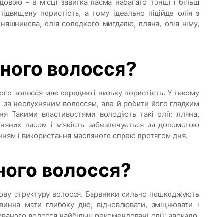
довою - в місці завитка пасма набагато тонші і більш
ідвищену пористість, а тому ідеально підійде олія з
няшникова, олія солодкого мигдалю, лляна, олія німу,
яного волосся?
ого волосся має середню і низьку пористість. У такому
и за неслухняним волоссям, але й робити його гладким
я Такими властивостями володіють такі олії: лляна,
няних пасом і м'якість забезпечується за допомогою
нням і використання масляного спрею протягом дня.
ного волосся?
ову структуру волосся. Барвники сильно пошкоджують
винна мати глибоку дію, відновлювати, зміцнювати і
аного волосся найбільш рекомендовані олії: авокадо,