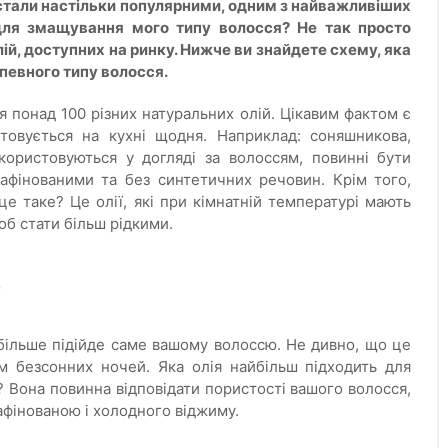
 стали настільки популярними, одним з найважливіших
 для змащування мого типу волосся? Не так просто
олій, доступних на ринку. Нижче ви знайдете схему, яка
 певного типу волосся.
я понад 100 різних натуральних олій. Цікавим фактом є
товується на кухні щодня. Наприклад: соняшникова,
користовуються у догляді за волоссям, повинні бути
афінованими та без синтетичних речовин. Крім того,
 таке? Це олії, які при кімнатній температурі мають
об стати більш рідкими.
?
йбільше підійде саме вашому волоссю. Не дивно, що це
ам безсонних ночей. Яка олія найбільш підходить для
? Вона повинна відповідати пористості вашого волосся,
афінованою і холодного віджиму.